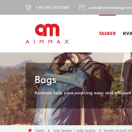
+86 592 6021683
sales@aimmaxbag.co
TASKER
KVA
Bags
Aimmax help your sourcing easy and efficient
hjem
tote tasker / talje tasker
mode strand tot