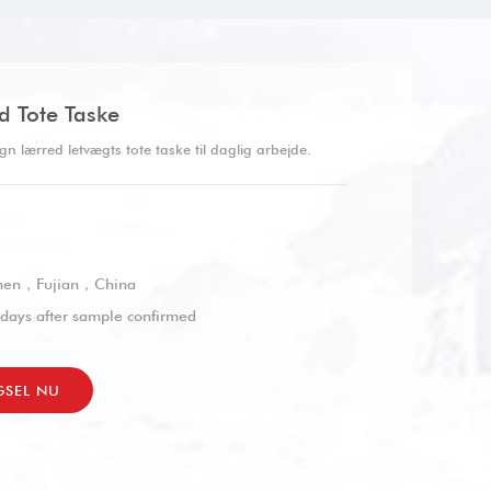
d Tote Taske
gn lærred letvægts tote taske til daglig arbejde.
men，Fujian，China
days after sample confirmed
GSEL NU