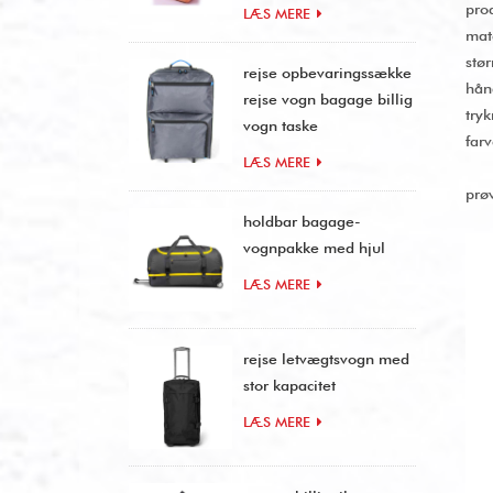
pro
LÆS MERE
mat
stø
rejse opbevaringssække
hån
rejse vogn bagage billig
tryk
vogn taske
farv
LÆS MERE
prø
holdbar bagage-
vognpakke med hjul
LÆS MERE
rejse letvægtsvogn med
stor kapacitet
LÆS MERE