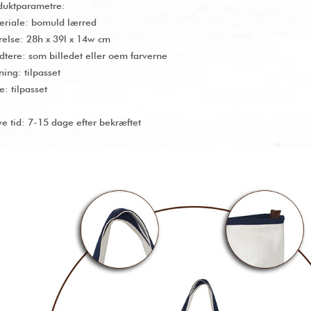
duktparametre:
eriale: bomuld lærred
rrelse: 28h x 39l x 14w cm
dtere: som billedet eller oem farverne
ning: tilpasset
e: tilpasset
ve tid: 7-15 dage efter bekræftet