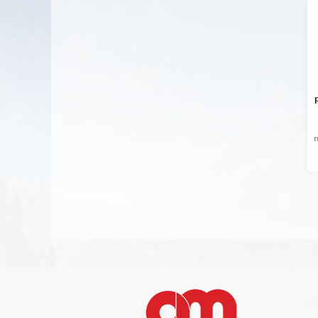
bred stripet tote taske
bomuld øko-venlig tote
taske
stor stribe stor kapacitet
miljøvenlig
tote skulder lærred tote
lærredsmaterialetaske med
taske i rødt.
simpel konstruktion men
forstærkning af syninger.