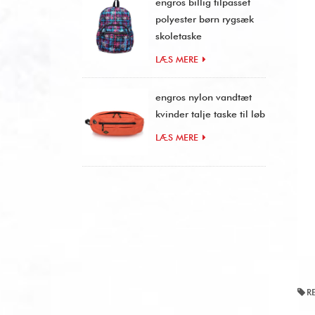
engros billig tilpasset
polyester børn rygsæk
skoletaske
LÆS MERE
engros nylon vandtæt
kvinder talje taske til løb
LÆS MERE
R