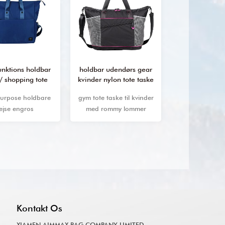
unktions holdbar
holdbar udendørs gear
foldet multi fu
 / shopping tote
kvinder nylon tote taske
tote ta
taske
purpose holdbare
gym tote taske til kvinder
ny stil tyver
ejse engros
med rommy lommer
udendørs shop
dersyede nylon
arbejde tote beach taske.
øko-ven praktis
e shopping tote
håndtas
taske.
Kontakt Os
XIAMEN AIMMAX BAG COMPANY LIMITED