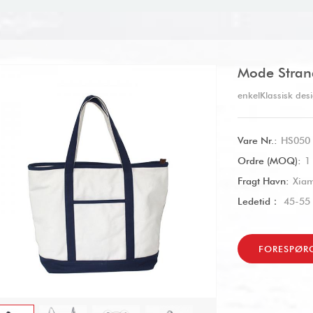
Mode Stran
enkel
Klassisk desi
Vare Nr.:
HS050
Ordre (MOQ):
1
Fragt Havn:
Xia
Ledetid：
45-55 
FORESPØR