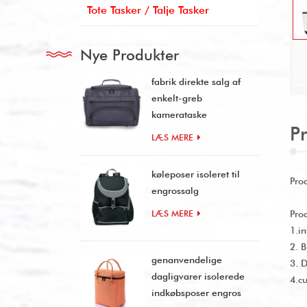
Tote Tasker / Talje Tasker
Nye Produkter
fabrik direkte salg af
enkelt-greb
kamerataske
P
LÆS MERE
køleposer isoleret til
Pro
engrossalg
LÆS MERE
Pro
1.i
2. 
genanvendelige
3. 
dagligvarer isolerede
4.c
indkøbsposer engros