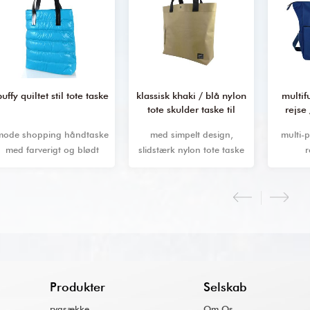
puffy quiltet stil tote taske
klassisk khaki / blå nylon
multif
tote skulder taske til
rejse
kvinde
mode shopping håndtaske
med simpelt design,
multi-
med farverigt og blødt
slidstærk nylon tote taske
r
materiale, daglige brugte
med spænde lukning til
skræd
& nbsp; indvendige
daglig brug
kvind
lommer.
Produkter
Selskab
rygsække
Om Os