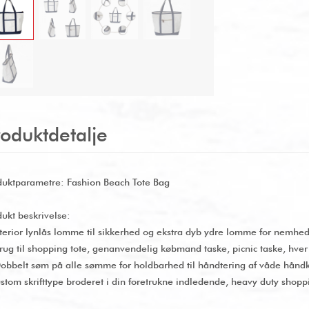
roduktdetalje
duktparametre: Fashion Beach Tote Bag
dukt beskrivelse:
nterior lynlås lomme til sikkerhed og ekstra dyb ydre lomme for nemhed
Brug til shopping tote, genanvendelig købmand taske, picnic taske, hve
Dobbelt søm på alle sømme for holdbarhed til håndtering af våde håndk
ustom skrifttype broderet i din foretrukne indledende, heavy duty shopp