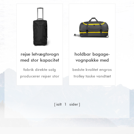
rejse letvægtsvogn
holdbar bagage-
med stor kapacitet
vognpakke med
hjul
fabrik direkte salg
bedste kvalitet engros
producerer rejser stor
trolley taske vandtæt
kapacitet letvægts
rullende duffel taske.
vognpose med 2 hjul.
ialt
1
sider